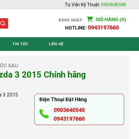
Tư Vấn Kỹ Thuật:
0903640540
GIỎ HÀNG (0)
ĐĂNG NHẬP
0943197660
HOTLINE:
TIN TỨC
LIÊN HỆ
XÓC SAU
zda 3 2015 Chính hãng
a 3 2015
Điện Thoại Đặt Hàng
0903640540
0943197660