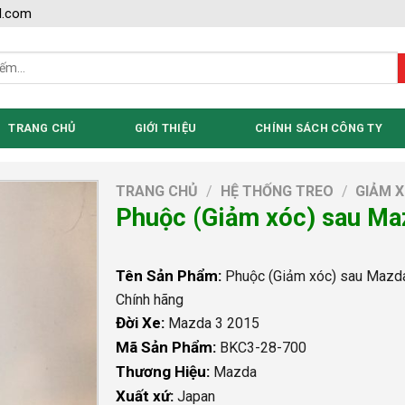
l.com
TRANG CHỦ
GIỚI THIỆU
CHÍNH SÁCH CÔNG TY
TRANG CHỦ
/
HỆ THỐNG TREO
/
GIẢM 
Phuộc (Giảm xóc) sau Ma
Tên Sản Phẩm:
Phuộc (Giảm xóc) sau Mazd
Chính hãng
Đời Xe:
Mazda 3 2015
Mã Sản Phẩm:
BKC3-28-700
Thương Hiệu:
Mazda
Xuất xứ:
Japan