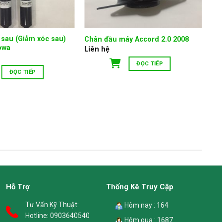
sau (Giảm xóc sau)
Chân đầu máy Accord 2.0 2008
owa
Liên hệ
ĐỌC TIẾP
ĐỌC TIẾP
Hỗ Trợ
Thống Kê Truy Cập
Tư Vấn Kỹ Thuật:
Hôm nay : 164
Hotline:
0903640540
Hôm qua : 1687