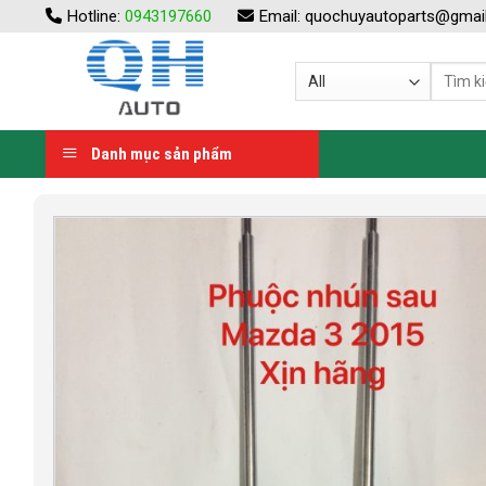
Skip
Hotline:
0943197660
Email:
quochuyautoparts@gmai
to
content
Danh mục sản phẩm