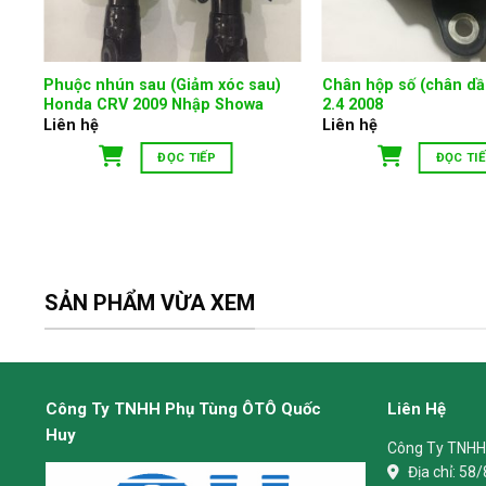
Phuộc nhún sau (Giảm xóc sau)
Chân hộp số (chân dầ
 ON
Honda CRV 2009 Nhập Showa
2.4 2008
Liên hệ
Liên hệ
ĐỌC TIẾP
ĐỌC TI
SẢN PHẨM VỪA XEM
Công Ty TNHH Phụ Tùng ÔTÔ Quốc
Liên Hệ
Huy
Công Ty TNHH
Địa chỉ:
58/