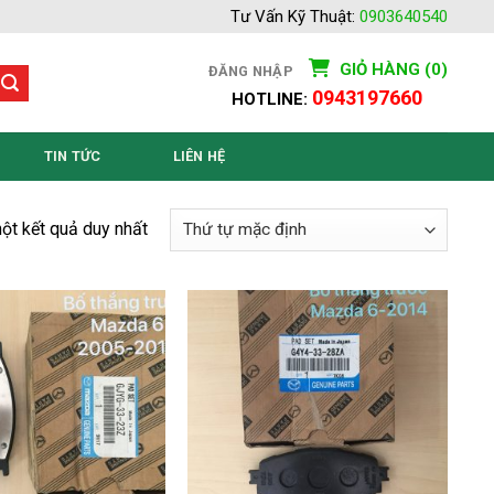
Tư Vấn Kỹ Thuật:
0903640540
GIỎ HÀNG (0)
ĐĂNG NHẬP
0943197660
HOTLINE:
TIN TỨC
LIÊN HỆ
một kết quả duy nhất