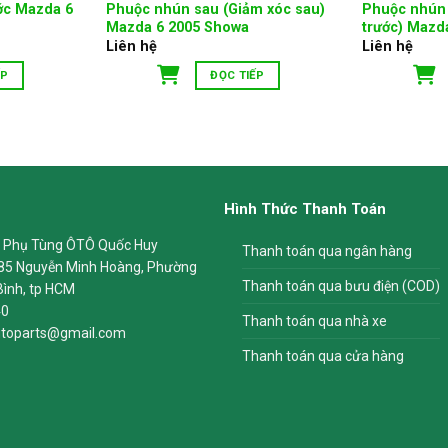
ớc Mazda 6
Phuộc nhún sau (Giảm xóc sau)
Phuộc nhún 
Mazda 6 2005 Showa
trước) Mazd
Liên hệ
Liên hệ
ẾP
ĐỌC TIẾP
Hình Thức Thanh Toán
 Phụ Tùng ÔTÔ Quốc Huy
Thanh toán qua ngân hàng
85 Nguyễn Minh Hoàng, Phường
Thanh toán qua bưu điện (COD)
Bình, tp HCM
40
Thanh toán qua nhà xe
toparts@gmail.com
Thanh toán qua cửa hàng