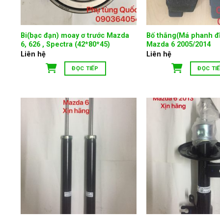
Bi(bạc đạn) moay ơ trước Mazda
Bố thắng(Má phanh đĩ
6, 626 , Spectra (42*80*45)
Mazda 6 2005/2014
Liên hệ
Liên hệ
ĐỌC TIẾP
ĐỌC TI