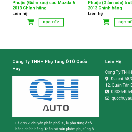
Phuộc (Giảm xóc) sau Mazda 6
Phuộc (Giảm xóc) trư
2013 Chính hãng
2013 Chính hãng
Liên hệ
Liên hệ
ĐỌC TIẾP
ĐỌC TI
Công Ty TNHH Phụ Tùng ÔTÔ Quốc
Liên Hệ
Huy
Công Ty TNHH
Địa chỉ:
58/
12, Quận Tân 
09036405
quochuyau
Là đơn vị chuyên phân phối sỉ, lẻ phụ tùng ô tô
hàng chính hãng. Toàn bộ sản phẩm phụ tùng ô