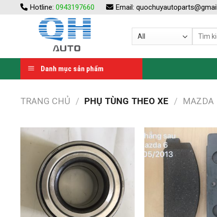
Skip
Hotline:
0943197660
Email:
quochuyautoparts@gmai
to
content
Danh mục sản phẩm
TRANG CHỦ
/
PHỤ TÙNG THEO XE
/
MAZDA