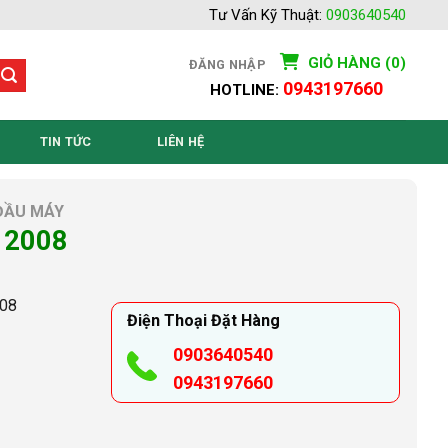
Tư Vấn Kỹ Thuật:
0903640540
GIỎ HÀNG (0)
ĐĂNG NHẬP
0943197660
HOTLINE:
TIN TỨC
LIÊN HỆ
ĐẦU MÁY
 2008
008
Điện Thoại Đặt Hàng
0903640540
0943197660