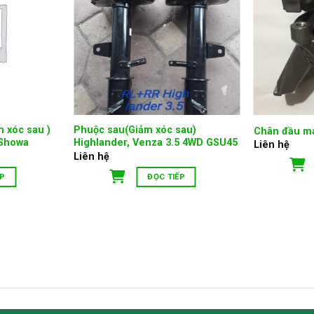
 xóc sau )
Phuộc sau(Giảm xóc sau)
Chân đầu má
 Showa
Highlander, Venza 3.5 4WD GSU45
Liên hệ
Liên hệ
ẾP
ĐỌC TIẾP