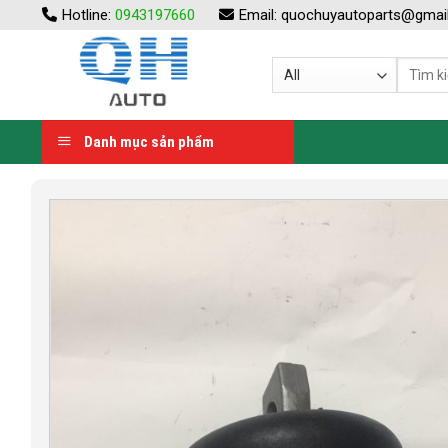
Skip
Hotline:
0943197660
Email:
quochuyautoparts@gmai
to
content
Danh mục sản phẩm