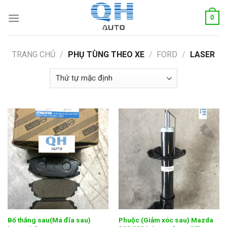
Skip
0
to
content
TRANG CHỦ
/
PHỤ TÙNG THEO XE
/
FORD
/
LASER
Bố thắng sau(Má đĩa sau)
Phuộc (Giảm xóc sau) Mazda