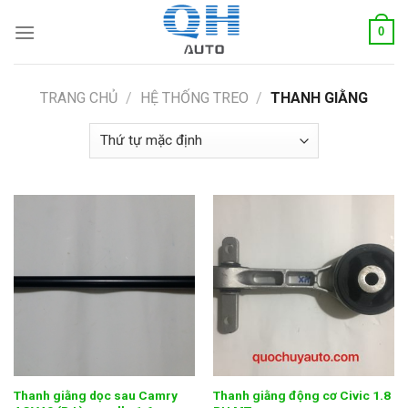
Skip
0
to
content
TRANG CHỦ
/
HỆ THỐNG TREO
/
THANH GIẰNG
Thanh giằng dọc sau Camry
Thanh giằng động cơ Civic 1.8