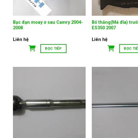
Bạc đạn moay ơ sau Camry 2004-
Bố thắng(Má đĩa) trư
2008
ES350 2007
Liên hệ
Liên hệ
ĐỌC TIẾP
ĐỌC TI