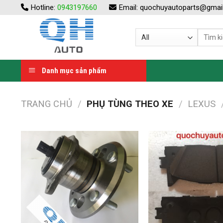
Skip
Hotline:
0943197660
Email:
quochuyautoparts@gmai
to
content
Danh mục sản phẩm
TRANG CHỦ
/
PHỤ TÙNG THEO XE
/
LEXUS