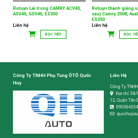
Rotuyn Lái trong CAMRY ACV40,
Rotuyn thanh giằng 
ASV40, GSV40, ES350
sau) Camry 2008, Ava
ES350
Liên hệ
Liên hệ
ĐỌC TIẾP
ĐỌC TI
Công Ty TNHH Phụ Tùng ÔTÔ Quốc
Liên Hệ
Huy
Công Ty TNHH
Địa chỉ:
58/
12, Quận Tân 
09036405
quochuyau