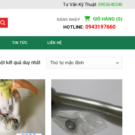
Tư Vấn Kỹ Thuật:
0903640540
GIỎ HÀNG (0)
ĐĂNG NHẬP
0943197660
HOTLINE:
TIN TỨC
LIÊN HỆ
một kết quả duy nhất