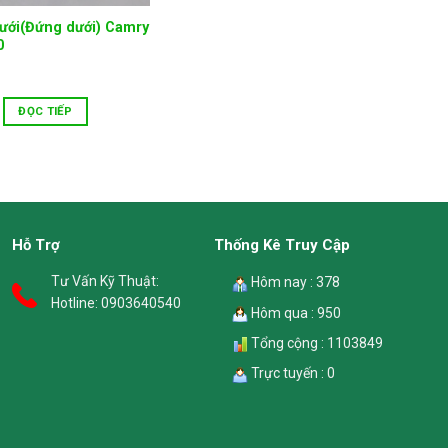
dưới(Đứng dưới) Camry
0
ĐỌC TIẾP
Hỗ Trợ
Thống Kê Truy Cập
Tư Vấn Kỹ Thuật:
Hôm nay : 378
Hotline:
0903640540
Hôm qua : 950
Tổng cộng : 1103849
Trực tuyến : 0