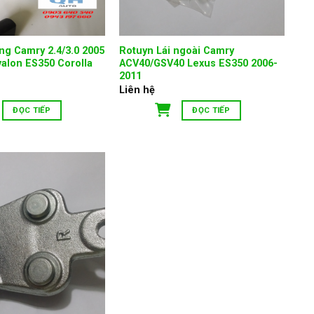
g Camry 2.4/3.0 2005
Rotuyn Lái ngoài Camry
valon ES350 Corolla
ACV40/GSV40 Lexus ES350 2006-
2011
Liên hệ
ĐỌC TIẾP
ĐỌC TIẾP