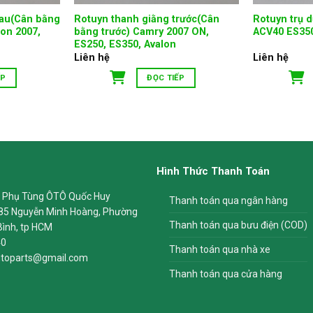
sau(Cân bằng
Rotuyn thanh giằng trước(Cân
Rotuyn trụ 
lon 2007,
bằng trước) Camry 2007 ON,
ACV40 ES35
ES250, ES350, Avalon
Liên hệ
Liên hệ
ẾP
ĐỌC TIẾP
Hình Thức Thanh Toán
 Phụ Tùng ÔTÔ Quốc Huy
Thanh toán qua ngân hàng
85 Nguyễn Minh Hoàng, Phường
Thanh toán qua bưu điện (COD)
Bình, tp HCM
40
Thanh toán qua nhà xe
toparts@gmail.com
Thanh toán qua cửa hàng