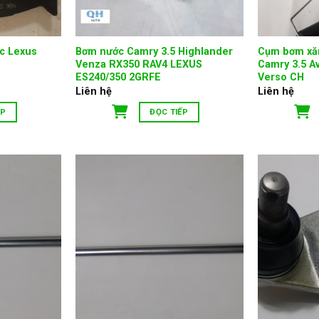
ớc Lexus
Bơm nước Camry 3.5 Highlander
Cụm bơm xăn
Venza RX350 RAV4 LEXUS
Camry 3.5 A
ES240/350 2GRFE
Verso CH
Liên hệ
Liên hệ
ẾP
ĐỌC TIẾP