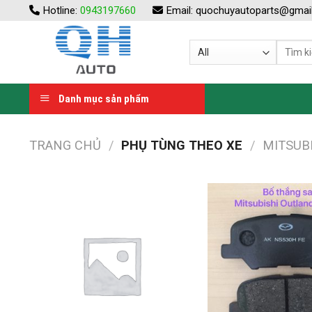
Skip
Hotline:
0943197660
Email:
quochuyautoparts@gmai
to
content
Danh mục sản phẩm
TRANG CHỦ
/
PHỤ TÙNG THEO XE
/
MITSUB