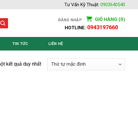
Tư Vấn Kỹ Thuật:
0903640540
GIỎ HÀNG (0)
ĐĂNG NHẬP
0943197660
HOTLINE:
TIN TỨC
LIÊN HỆ
một kết quả duy nhất