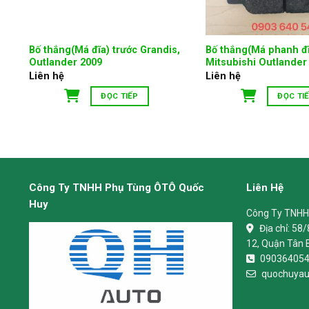
Bố thắng(Má đĩa) trước Grandis,
Bố thắng(Má phanh đĩ
Outlander 2009
Mitsubishi Outlander
Liên hệ
Liên hệ
ĐỌC TIẾP
ĐỌC TI
Công Ty TNHH Phụ Tùng ÔTÔ Quốc
Liên Hệ
Huy
Công Ty TNHH
Địa chỉ:
58/
12, Quận Tân 
09036405
quochuyau