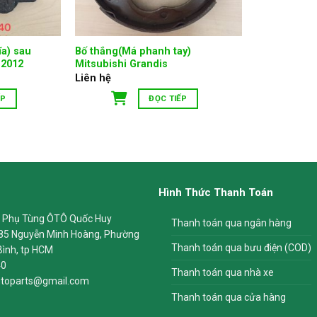
a) sau
Bố thắng(Má phanh tay)
 2012
Mitsubishi Grandis
Liên hệ
ẾP
ĐỌC TIẾP
Hình Thức Thanh Toán
 Phụ Tùng ÔTÔ Quốc Huy
Thanh toán qua ngân hàng
85 Nguyễn Minh Hoàng, Phường
Thanh toán qua bưu điện (COD)
Bình, tp HCM
40
Thanh toán qua nhà xe
toparts@gmail.com
Thanh toán qua cửa hàng