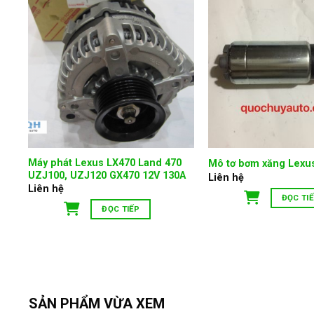
Z
Máy phát Lexus LX470 Land 470
Mô tơ bơm xăng Lexu
UZJ100, UZJ120 GX470 12V 130A
Liên hệ
Liên hệ
ĐỌC TI
ĐỌC TIẾP
SẢN PHẨM VỪA XEM