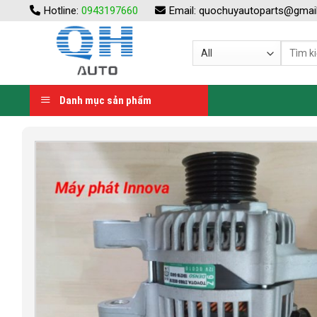
Skip
Hotline:
0943197660
Email:
quochuyautoparts@gmai
to
content
Danh mục sản phẩm