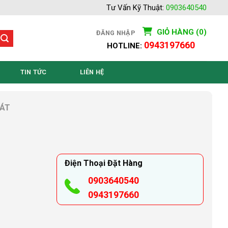
Tư Vấn Kỹ Thuật:
0903640540
GIỎ HÀNG (0)
ĐĂNG NHẬP
0943197660
HOTLINE:
TIN TỨC
LIÊN HỆ
ÁT
Điện Thoại Đặt Hàng
0903640540
0943197660