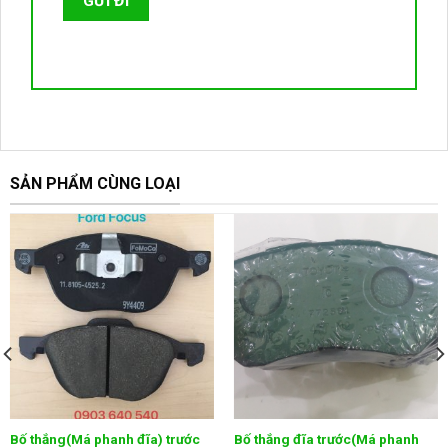
SẢN PHẨM CÙNG LOẠI
Bố thắng(Má phanh đĩa) trước
Bố thắng đĩa trước(Má phanh