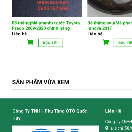
)
Bố thắng(Má phanh) trước Toyota
Bố thắng sau(Má pha
Prado 2009/2020 chính hãng
Innova 2017
Liên hệ
Liên hệ
ĐỌC TIẾP
ĐỌC TI
SẢN PHẨM VỪA XEM
Công Ty TNHH Phụ Tùng ÔTÔ Quốc
Liên Hệ
Huy
Công Ty TNHH
Địa chỉ:
58/