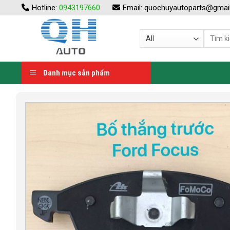
Skip
Hotline:
0943197660
Email:
quochuyautoparts@gmai
to
content
Danh mục sản phẩm