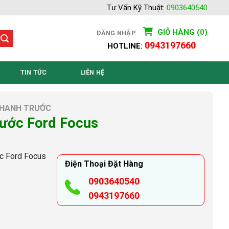
Tư Vấn Kỹ Thuật:
0903640540
GIỎ HÀNG (0)
ĐĂNG NHẬP
0943197660
HOTLINE:
TIN TỨC
LIÊN HỆ
HANH TRƯỚC
rước Ford Focus
ớc Ford Focus
Điện Thoại Đặt Hàng
0903640540
0943197660