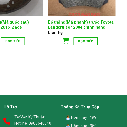
u(Má guốc sau)
Bố thắng(Má phanh) trước Toyota
-2016, Zace
Landcruiser 2004 chính hãng
Liên hệ
ĐỌC TIẾP
ĐỌC TIẾP
Hỗ Trợ
Thống Kê Truy Cập
Tư Vấn Kỹ Thuật:
Hôm nay : 499
Hotline:
0903640540
Hôm qua : 950