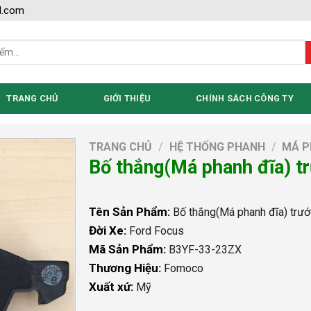
l.com
TRANG CHỦ
GIỚI THIỆU
CHÍNH SÁCH CÔNG TY
TRANG CHỦ
/
HỆ THỐNG PHANH
/
MÁ P
Bố thắng(Má phanh đĩa) t
Tên Sản Phẩm:
Bố thắng(Má phanh đĩa) trư
Đời Xe:
Ford Focus
Mã Sản Phẩm:
B3YF-33-23ZX
Thương Hiệu:
Fomoco
Xuất xứ:
Mỹ