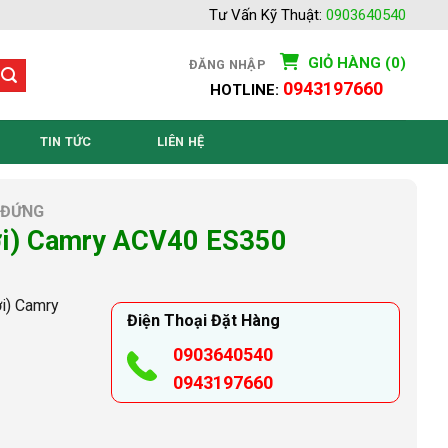
Tư Vấn Kỹ Thuật:
0903640540
GIỎ HÀNG (0)
ĐĂNG NHẬP
0943197660
HOTLINE:
TIN TỨC
LIÊN HỆ
 ĐỨNG
ới) Camry ACV40 ES350
i) Camry
Điện Thoại Đặt Hàng
0903640540
0943197660