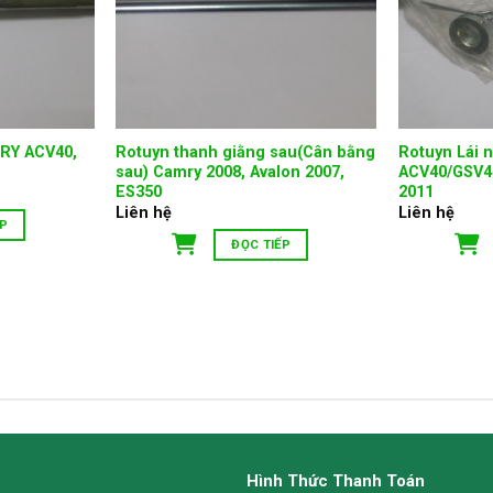
MRY ACV40,
Rotuyn thanh giằng sau(Cân bằng
Rotuyn Lái 
sau) Camry 2008, Avalon 2007,
ACV40/GSV40
ES350
2011
Liên hệ
Liên hệ
ẾP
ĐỌC TIẾP
Hình Thức Thanh Toán