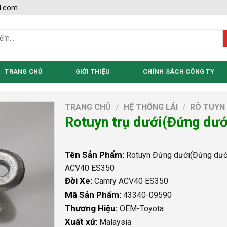
l.com
TRANG CHỦ
GIỚI THIỆU
CHÍNH SÁCH CÔNG TY
TRANG CHỦ
/
HỆ THỐNG LÁI
/
RÔ TUYN
Rotuyn trụ dưới(Đứng dư
Tên Sản Phẩm:
Rotuyn Đứng dưới(Đứng dướ
ACV40 ES350
Đời Xe:
Camry ACV40 ES350
Mã Sản Phẩm:
43340-09590
Thương Hiệu:
OEM-Toyota
Xuất xứ:
Malaysia