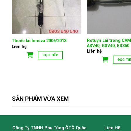
Rotuyn Lái trong CA
Thước lái Innova 2006/2013
ASV40, GSV40, ES350
Liên hệ
Liên hệ
ĐỌC TIẾP
ĐỌC TI
SẢN PHẨM VỪA XEM
Công Ty TNHH Phụ Tùng ÔTÔ Quốc
Liên Hệ