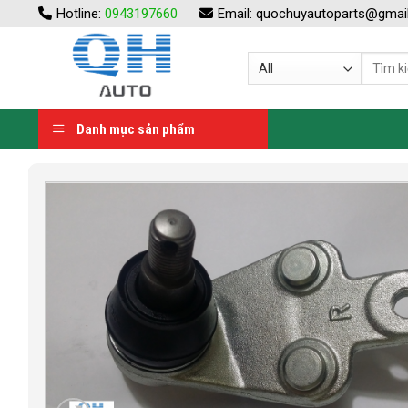
Skip
Hotline:
0943197660
Email:
quochuyautoparts@gmai
to
content
Danh mục sản phẩm