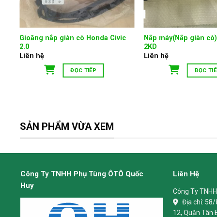
Gioăng nắp giàn cò Honda Civic
Nắp máy(Nắp giàn cò)
2.0
2KD
Liên hệ
Liên hệ
ĐỌC TIẾP
ĐỌC TI
SẢN PHẨM VỪA XEM
Công Ty TNHH Phụ Tùng ÔTÔ Quốc
Liên Hệ
Huy
Công Ty TNHH
Địa chỉ:
58/
12, Quận Tân 