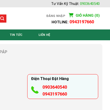
Tư Vấn Kỹ Thuật:
0903640540
GIỎ HÀNG (0)
ĐĂNG NHẬP
0943197660
HOTLINE:
TIN TỨC
LIÊN HỆ
 PÁP
Điện Thoại Đặt Hàng
0903640540
0943197660