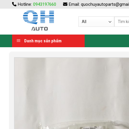
Skip
Hotline:
0943197660
Email:
quochuyautoparts@gmai
to
content
Danh mục sản phẩm