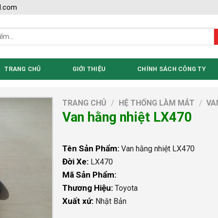
l.com
TRANG CHỦ
GIỚI THIỆU
CHÍNH SÁCH CÔNG TY
TRANG CHỦ
/
HỆ THỐNG LÀM MÁT
/
VA
Van hằng nhiệt LX470
Tên Sản Phẩm:
Van hằng nhiệt LX470
Đời Xe:
LX470
Mã Sản Phẩm:
Thương Hiệu:
Toyota
Xuất xứ:
Nhật Bản