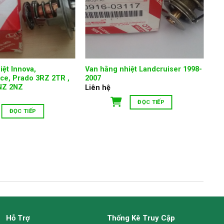
iệt Innova,
Van hằng nhiệt Landcruiser 1998-
ace, Prado 3RZ 2TR ,
2007
1NZ 2NZ
Liên hệ
ĐỌC TIẾP
ĐỌC TIẾP
Hỗ Trợ
Thống Kê Truy Cập