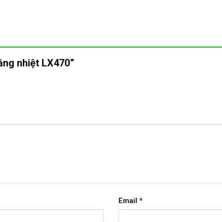
hằng nhiệt LX470”
Email
*