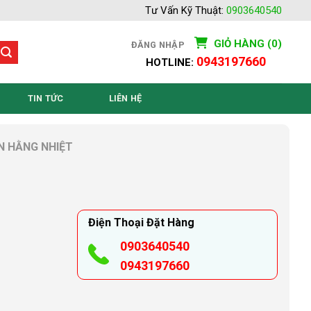
Tư Vấn Kỹ Thuật:
0903640540
GIỎ HÀNG (0)
ĐĂNG NHẬP
0943197660
HOTLINE:
TIN TỨC
LIÊN HỆ
N HẰNG NHIỆT
Điện Thoại Đặt Hàng
0903640540
0943197660