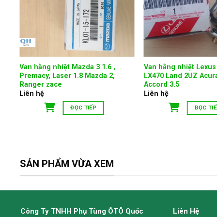
Van hằng nhiệt Mazda 3 1.6 ,
Van hằng nhiệt Lexus
Premacy, Laser 1.8 Mazda 2,
LX470 Land 2UZ Acu
Ranger zace
Accord 3.5
Liên hệ
Liên hệ
ĐỌC TIẾP
ĐỌC TI
SẢN PHẨM VỪA XEM
Công Ty TNHH Phụ Tùng ÔTÔ Quốc
Liên Hệ