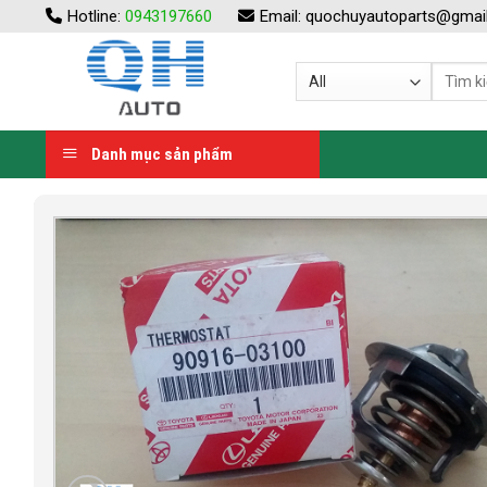
Skip
Hotline:
0943197660
Email:
quochuyautoparts@gmai
to
content
Danh mục sản phẩm