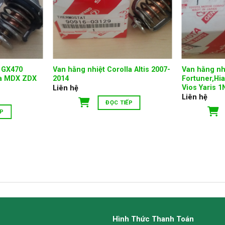
 GX470
Van hằng nhiệt Corolla Altis 2007-
Van hằng nh
ra MDX ZDX
2014
Fortuner,Hi
Vios Yaris 
Liên hệ
Liên hệ
ĐỌC TIẾP
ẾP
Hình Thức Thanh Toán