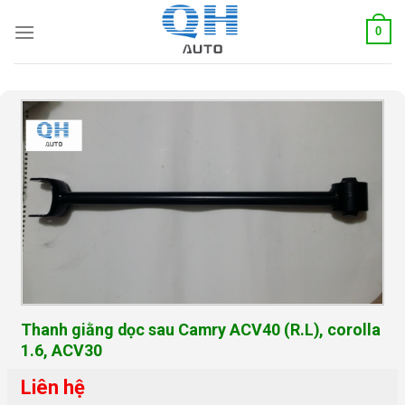
Skip
0
to
content
Thanh giằng dọc sau Camry ACV40 (R.L), corolla
1.6, ACV30
Liên hệ