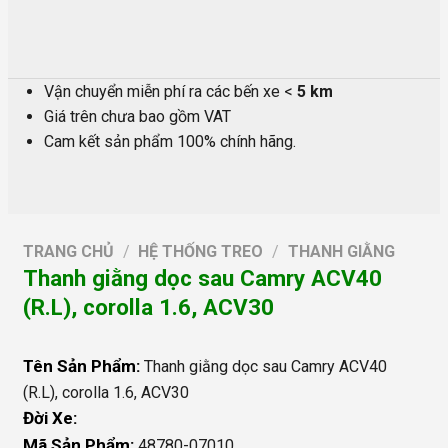
Vận chuyển miễn phí ra các bến xe <
5 km
Giá trên chưa bao gồm VAT
Cam kết sản phẩm 100% chính hãng.
TRANG CHỦ
/
HỆ THỐNG TREO
/
THANH GIẰNG
Thanh giằng dọc sau Camry ACV40
(R.L), corolla 1.6, ACV30
Tên Sản Phẩm:
Thanh giằng dọc sau Camry ACV40
(R.L), corolla 1.6, ACV30
Đời Xe:
Mã Sản Phẩm:
48780-07010