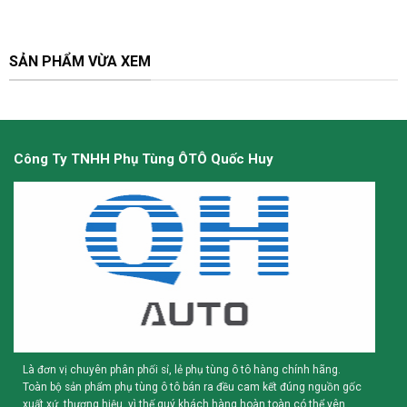
SẢN PHẨM VỪA XEM
Công Ty TNHH Phụ Tùng ÔTÔ Quốc Huy
Là đơn vị chuyên phân phối sỉ, lẻ phụ tùng ô tô hàng chính hãng.
Toàn bộ sản phẩm phụ tùng ô tô bán ra đều cam kết đúng nguồn gốc
xuất xứ, thương hiệu. vì thế quý khách hàng hoàn toàn có thể yên