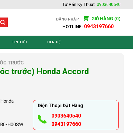
Tư Vấn Kỹ Thuật:
0903640540
GIỎ HÀNG (0)
ĐĂNG NHẬP
0943197660
HOTLINE:
TIN TỨC
LIÊN HỆ
XÓC TRƯỚC
xóc trước) Honda Accord
c Honda
Điện Thoại Đặt Hàng
0903640540
0943197660
TB0-H00SW