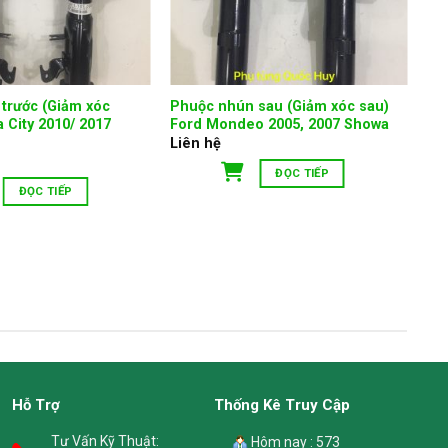
trước (Giảm xóc
Phuộc nhún sau (Giảm xóc sau)
 City 2010/ 2017
Ford Mondeo 2005, 2007 Showa
Liên hệ
ĐỌC TIẾP
ĐỌC TIẾP
Hỗ Trợ
Thống Kê Truy Cập
Tư Vấn Kỹ Thuật:
Hôm nay : 573