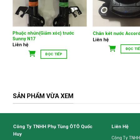
Phuộc nhún(Giảm xóc) trước
Chân két nước Accord
Sunny N17
Liên hệ
Liên hệ
ĐỌC TI
ĐỌC TIẾP
SẢN PHẨM VỪA XEM
Công Ty TNHH Phụ Tùng ÔTÔ Quốc
Liên Hệ
Huy
Công Ty TNHH