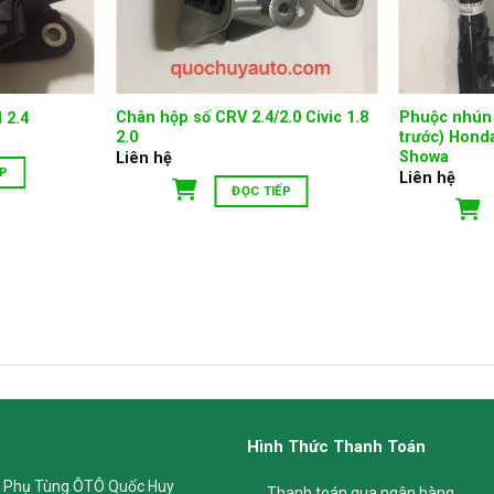
Chân hộp số CRV 2.4/2.0 Civic 1.8
Phuộc nhún 
 2.4
2.0
trước) Honda
Showa
Liên hệ
ẾP
Liên hệ
ĐỌC TIẾP
Hình Thức Thanh Toán
 Phụ Tùng ÔTÔ Quốc Huy
Thanh toán qua ngân hàng