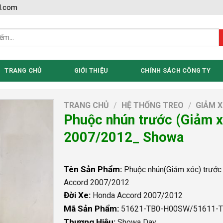
l.com
TRANG CHỦ
GIỚI THIỆU
CHÍNH SÁCH CÔNG TY
TRANG CHỦ
/
HỆ THỐNG TREO
/
GIẢM 
Phuộc nhún trước (Giảm 
2007/2012_ Showa
Tên Sản Phẩm:
Phuộc nhún(Giảm xóc) trướ
Accord 2007/2012
Đời Xe:
Honda Accord 2007/2012
Mã Sản Phẩm:
51621-TB0-H00SW/51611-
Thương Hiệu:
Showa Day