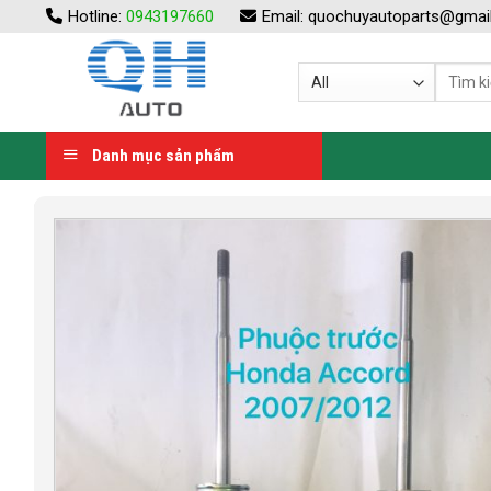
Skip
Hotline:
0943197660
Email:
quochuyautoparts@gmai
to
content
Danh mục sản phẩm