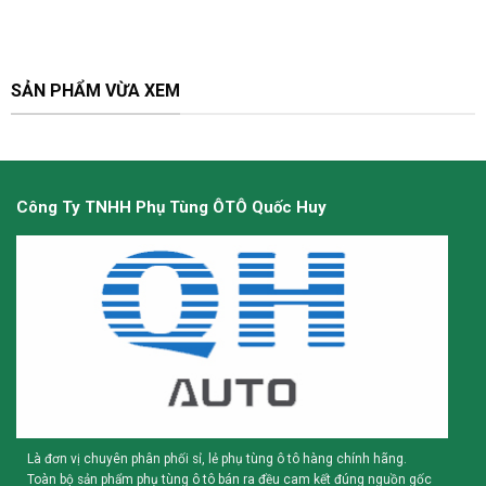
SẢN PHẨM VỪA XEM
Công Ty TNHH Phụ Tùng ÔTÔ Quốc Huy
Là đơn vị chuyên phân phối sỉ, lẻ phụ tùng ô tô hàng chính hãng.
Toàn bộ sản phẩm phụ tùng ô tô bán ra đều cam kết đúng nguồn gốc