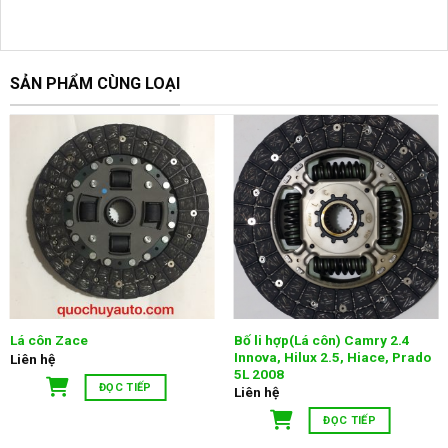
SẢN PHẨM CÙNG LOẠI
Bố li hợp(Lá côn) Camry 2.4
Lá côn Zace
Innova, Hilux 2.5, Hiace, Prado
Liên hệ
5L 2008
ĐỌC TIẾP
Liên hệ
ĐỌC TIẾP