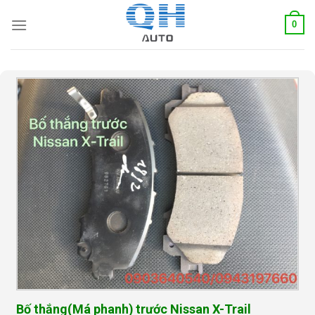
Skip
0
to
content
Bố thắng(Má phanh) trước Nissan X-Trail